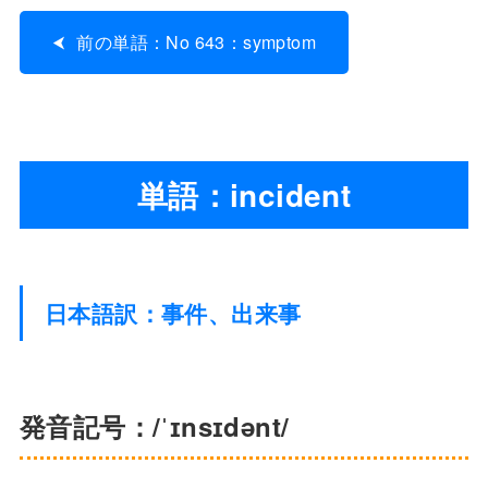
前の単語：No 643：symptom
単語：incident
日本語訳：事件、出来事
発音記号：/ˈɪnsɪdənt/