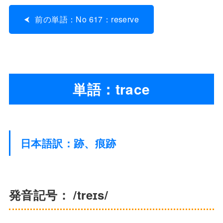
前の単語：No 617：reserve
単語：trace
日本語訳：跡、痕跡
発音記号： /treɪs/