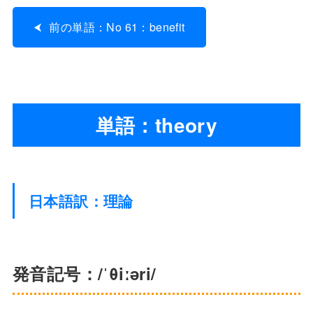
前の単語：No 61：benefit
単語：theory
日本語訳：理論
発音記号：/ˈθiːəri/