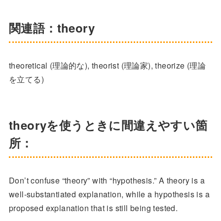
関連語：theory
theoretical (理論的な), theorist (理論家), theorize (理論
を立てる)
theoryを使うときに間違えやすい箇
所：
Don’t confuse “theory” with “hypothesis.” A theory is a
well-substantiated explanation, while a hypothesis is a
proposed explanation that is still being tested.