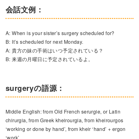
会話文例：
A: When is your sister’s surgery scheduled for?
B: It’s scheduled for next Monday.
A: 貴方の妹の手術はいつ予定されている？
B: 来週の月曜日に予定されているよ。
surgeryの語源：
Middle English: from Old French serurgie, or Latin
chirurgia, from Greek kheirourgia, from kheirourgos
‘working or done by hand’, from kheir ‘hand’ + ergon
‘work’