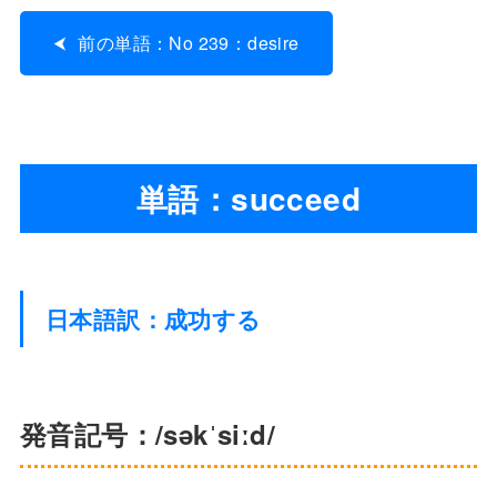
前の単語：No 239：desire
単語：succeed
日本語訳：成功する
発音記号：/səkˈsiːd/