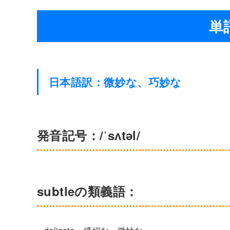
単語
日本語訳：微妙な、巧妙な
発音記号：/ˈsʌtəl/
subtleの類義語：