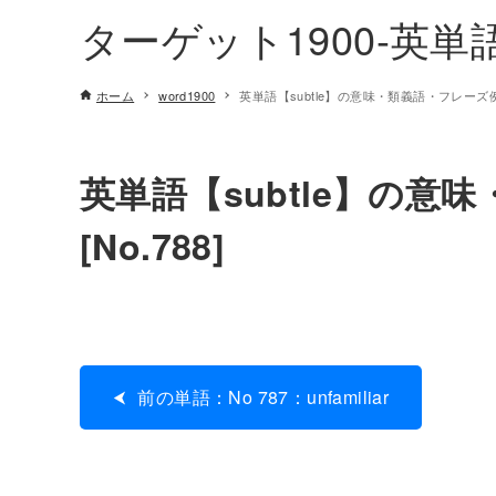
ターゲット1900-英
ホーム
word1900
英単語【subtle】の意味・類義語・フレーズ例文[
英単語【subtle】の意
[No.788]
前の単語：No 787：unfamiliar