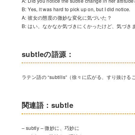
A: Did you notice the subtle change in her attitude
B: Yes, it was hard to pick up on, but I did notice.
A: 彼女の態度の微妙な変化に気づいた？
B: はい、なかなか気づきにくかったけど、気づき
subtleの語源：
ラテン語の “subtilis”（徐々に広がる、すり抜
関連語：subtle
– subtly – 微妙に、巧妙に