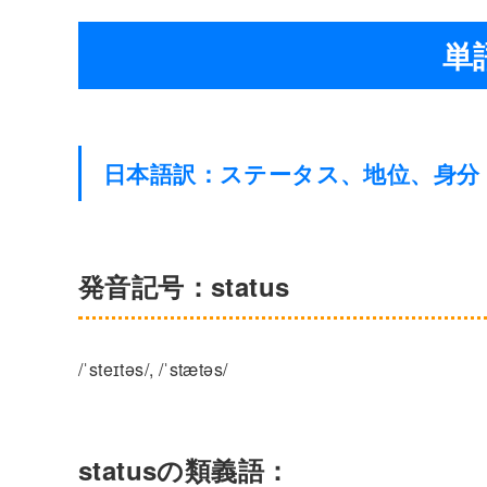
単語
日本語訳：ステータス、地位、身分
発音記号：status
/ˈsteɪtəs/, /ˈstætəs/
statusの類義語：