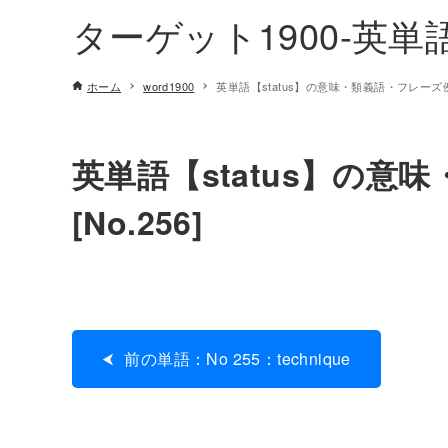
ターゲット1900-英
ホーム
word1900
英単語【status】の意味・類義語・フレーズ例文[
英単語【status】の意
[No.256]
前の単語：No 255：technique