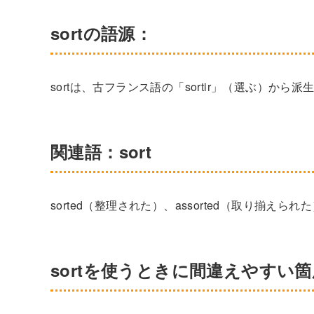
sortの語源：
sortは、古フランス語の「sortir」（選ぶ）から
関連語：sort
sorted（整理された）、assorted（取り揃えられた
sortを使うときに間違えやすい