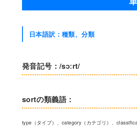
単
日本語訳：種類、分類
発音記号：/sɔːrt/
sortの類義語：
type（タイプ）、category（カテゴリ）、classific