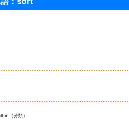
語：sort
ation（分類）