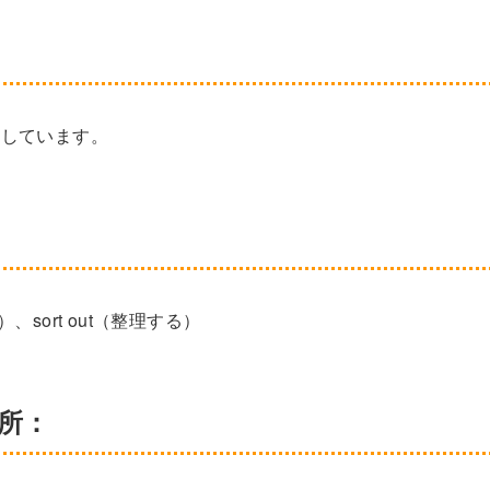
派生しています。
）、sort out（整理する）
箇所：