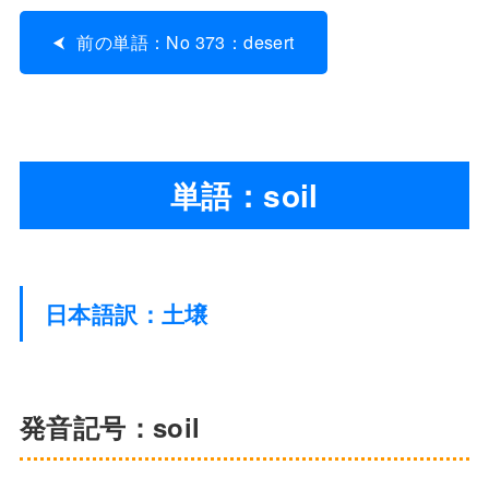
前の単語：No 373：desert
単語：soil
日本語訳：土壌
発音記号：soil