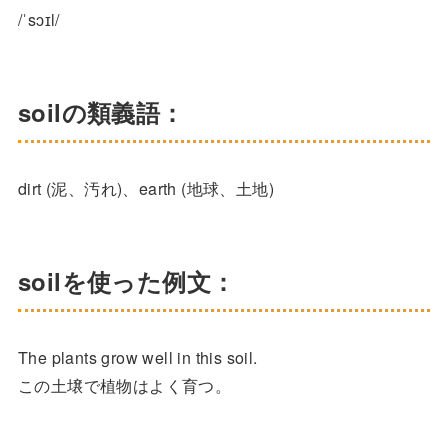
/ˈsɔɪl/
soilの類義語：
dirt (泥、汚れ)、earth (地球、土地)
soilを使った例文：
The plants grow well in this soil.
この土壌で植物はよく育つ。