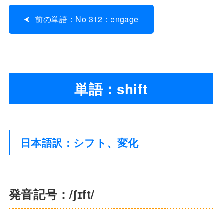
前の単語：No 312：engage
単語：shift
日本語訳：シフト、変化
発音記号：/ʃɪft/