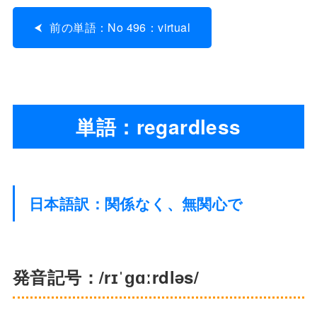
前の単語：No 496：virtual
単語：regardless
日本語訳：関係なく、無関心で
発音記号：/rɪˈɡɑːrdləs/