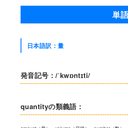
単語：
日本語訳：量
発音記号：/ˈkwɒntɪti/
quantityの類義語：