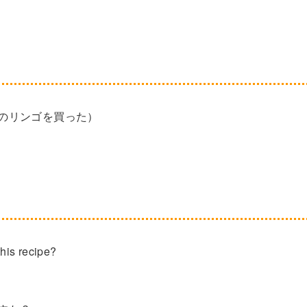
私はたくさんのリンゴを買った）
this recipe?