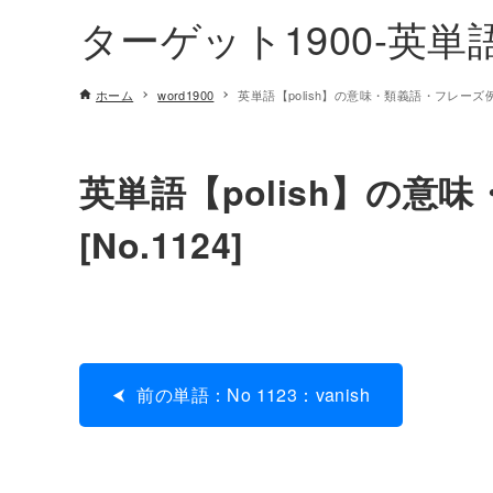
ターゲット1900-英
ホーム
word1900
英単語【polish】の意味・類義語・フレーズ例文[
英単語【polish】の意
[No.1124]
前の単語：No 1123：vanish