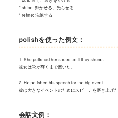
* buff: 磨く、磨きをかける
* shine: 輝かせる、光らせる
* refine: 洗練する
polishを使った例文：
1. She polished her shoes until they shone.
彼女は靴が輝くまで磨いた。
2. He polished his speech for the big event.
彼は大きなイベントのためにスピーチを磨き上げ
会話文例：