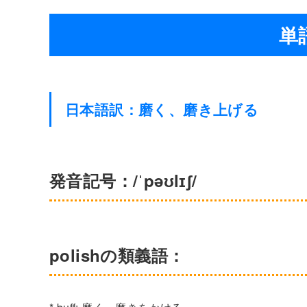
単語
日本語訳：磨く、磨き上げる
発音記号：/ˈpəʊlɪʃ/
polishの類義語：