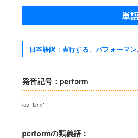
単語
日本語訳：実行する、パフォーマン
発音記号：perform
/pərˈfɔrm/
performの類義語：