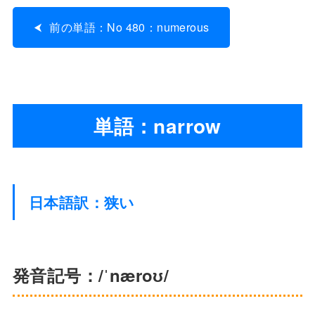
前の単語：No 480：numerous
単語：narrow
日本語訳：狭い
発音記号：/ˈnæroʊ/