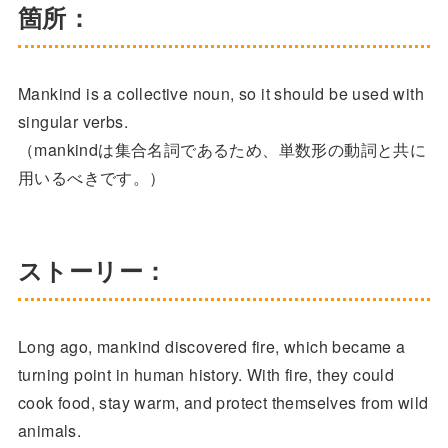
箇所：
Mankind is a collective noun, so it should be used with
singular verbs.
（mankindは集合名詞であるため、単数形の動詞と共に
用いるべきです。）
ストーリー：
Long ago, mankind discovered fire, which became a
turning point in human history. With fire, they could
cook food, stay warm, and protect themselves from wild
animals.