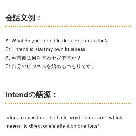
会話文例：
A: What do you intend to do after graduation?
B: I intend to start my own business.
A: 卒業後は何をする予定ですか？
B: 自分のビジネスを始めるつもりです。
intendの語源：
Intend comes from the Latin word “intendere”, which
means “to direct one’s attention or efforts”.