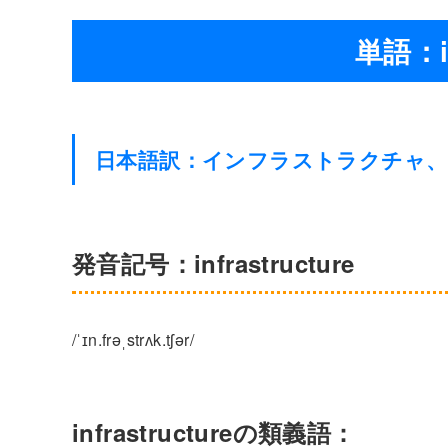
単語：in
日本語訳：インフラストラクチャ
発音記号：infrastructure
/ˈɪn.frəˌstrʌk.tʃər/
infrastructureの類義語：