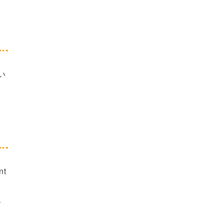
い
nt
、