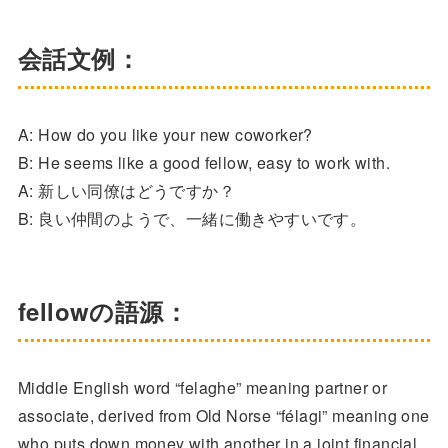
会話文例：
A: How do you like your new coworker?
B: He seems like a good fellow, easy to work with.
A: 新しい同僚はどうですか？
B: 良い仲間のようで、一緒に働きやすいです。
fellowの語源：
Middle English word “felaghe” meaning partner or
associate, derived from Old Norse “félagi” meaning one
who puts down money with another in a joint financial