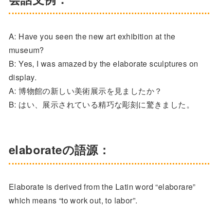
A: Have you seen the new art exhibition at the
museum?
B: Yes, I was amazed by the elaborate sculptures on
display.
A: 博物館の新しい美術展示を見ましたか？
B: はい、展示されている精巧な彫刻に驚きました。
elaborateの語源：
Elaborate is derived from the Latin word “elaborare”
which means “to work out, to labor”.