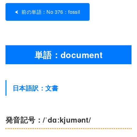
前の単語：No 376：fossil
単語：document
日本語訳：文書
発音記号：/ˈdɑːkjumənt/