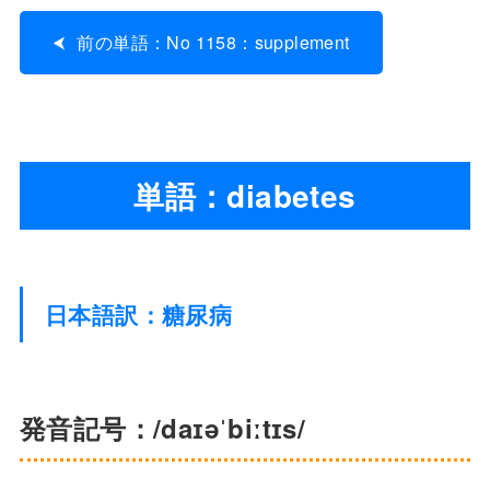
前の単語：No 1158：supplement
単語：diabetes
日本語訳：糖尿病
発音記号：/daɪəˈbiːtɪs/