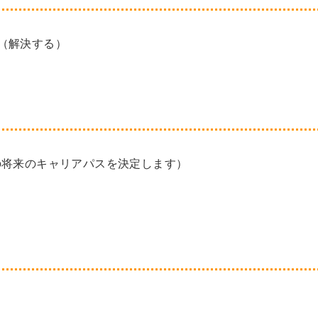
le（解決する）
ath.（私は自分の将来のキャリアパスを決定します）