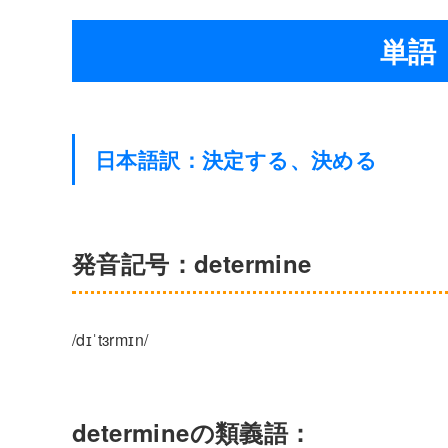
単語：
日本語訳：決定する、決める
発音記号：determine
/dɪˈtɜrmɪn/
determineの類義語：