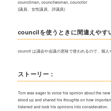
councilman, councilwoman, councilor
(議員、女性議員、評議員)
councilを使うときに間違えや
council は議会や会議の意味で使われるので、
ストーリー：
Tom was eager to voice his opinion about the new p
stood up and shared his thoughts on how importan
listened and took his opinions into consideration.