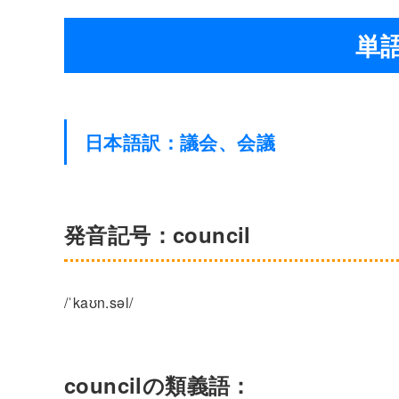
単語
日本語訳：議会、会議
発音記号：council
/ˈkaʊn.səl/
councilの類義語：