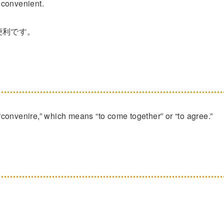
y convenient.
便利です。
convenire,” which means “to come together” or “to agree.”