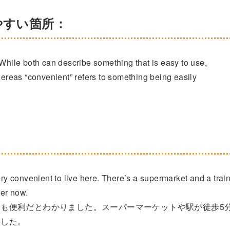
えやすい箇所：
 While both can describe something that is easy to use,
hereas “convenient” refers to something being easily
ery convenient to live here. There’s a supermarket and a trai
ier now.
も便利だとわかりました。スーパーマーケットや駅が徒歩5
ました。