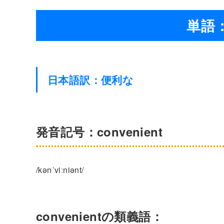
単語：c
日本語訳：便利な
発音記号：convenient
/kənˈviːniənt/
convenientの類義語：