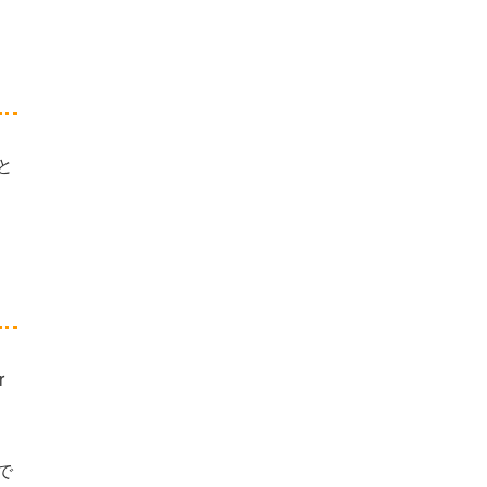
と
r
で