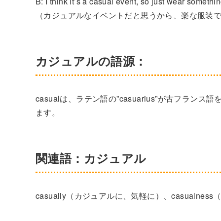
B: I think it’s a casual event, so just wear somethi
（カジュアルなイベントだと思うから、楽な服装
カジュアルの語源：
casualは、ラテン語の”casuarius”が古フラ
ます。
関連語：カジュアル
casually（カジュアルに、気軽に）、casualn