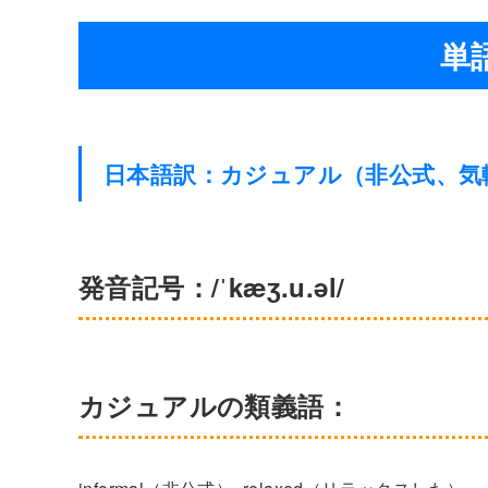
単語
日本語訳：カジュアル（非公式、気
発音記号：/ˈkæʒ.u.əl/
カジュアルの類義語：