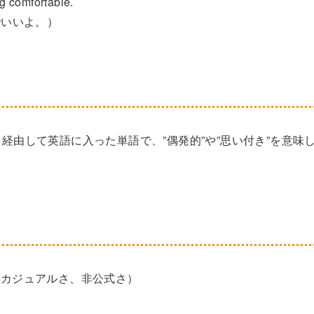
ng comfortable.
でいいよ。）
ンス語を経由して英語に入った単語で、”偶発的”や”思い付き”を意味
ess（カジュアルさ、非公式さ）