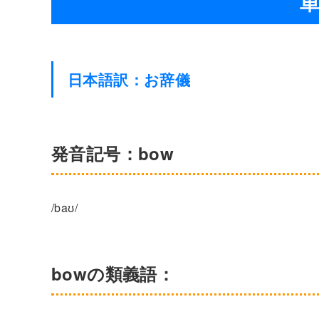
単
日本語訳：お辞儀
発音記号：bow
/baʊ/
bowの類義語：