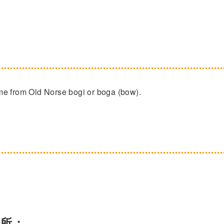
me from Old Norse bogi or boga (bow).
箇所：