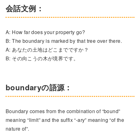
会話文例：
A: How far does your property go?
B: The boundary is marked by that tree over there.
A: あなたの土地はどこまでですか？
B: その向こうの木が境界です。
boundaryの語源：
Boundary comes from the combination of “bound”
meaning “limit” and the suffix “-ary” meaning “of the
nature of”.