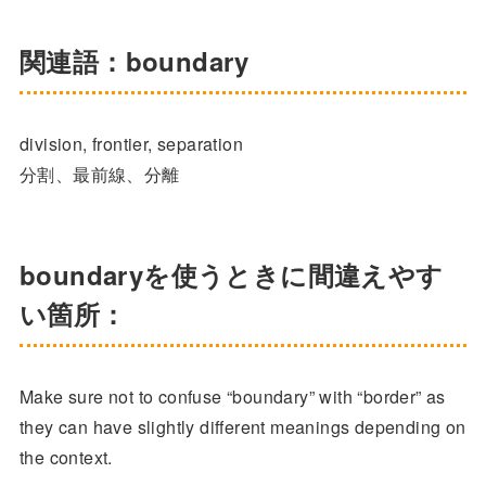
関連語：boundary
division, frontier, separation
分割、最前線、分離
boundaryを使うときに間違えやす
い箇所：
Make sure not to confuse “boundary” with “border” as
they can have slightly different meanings depending on
the context.