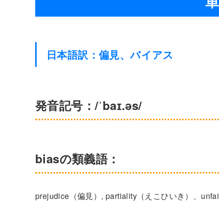
単
日本語訳：偏見、バイアス
発音記号：/ˈbaɪ.əs/
biasの類義語：
prejudice（偏見）, partiality（えこひいき）、unf