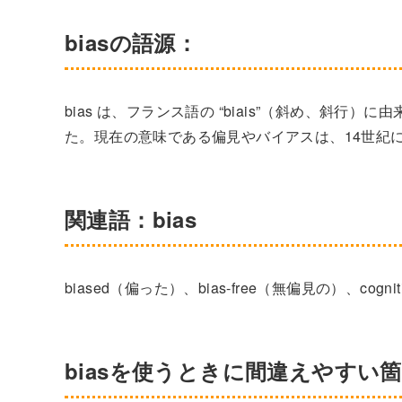
biasの語源：
bias は、フランス語の “biais”（斜め、斜
た。現在の意味である偏見やバイアスは、14世紀
関連語：bias
biased（偏った）、bias-free（無偏見の）、cogni
biasを使うときに間違えやすい