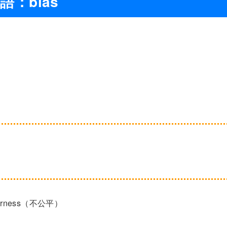
語：bias
airness（不公平）