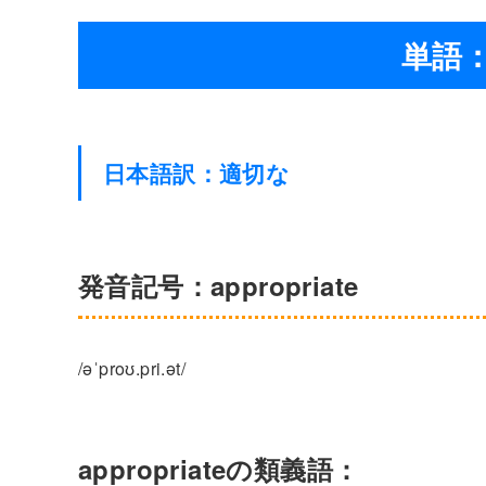
単語：a
日本語訳：適切な
発音記号：appropriate
/əˈproʊ.pri.ət/
appropriateの類義語：