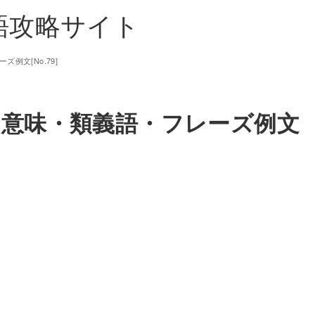
単語攻略サイト
ズ例文[No.79]
e】の意味・類義語・フレーズ例文