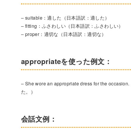
– suitable：適した（日本語訳：適した）
– fitting：ふさわしい（日本語訳：ふさわしい）
– proper：適切な（日本語訳：適切な）
appropriateを使った例文：
– She wore an appropriate dress for
た。）
会話文例：